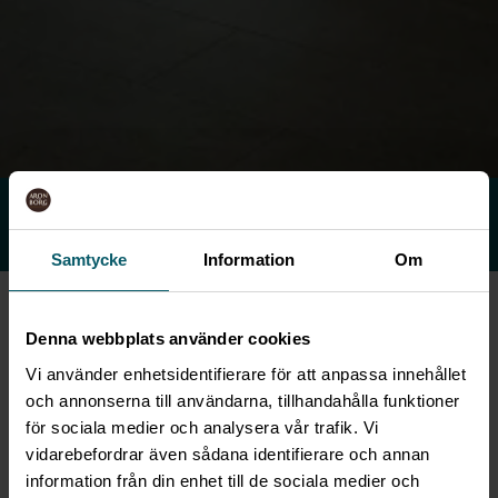
SKICKA MÖTESFÖRFRÅGAN
Svar inom 1 timme
Samtycke
Information
Om
BAGERI I BÅLSTA
Denna webbplats använder cookies
Vi använder enhetsidentifierare för att anpassa innehållet
Vårt Bageri & Chokladeri –
och annonserna till användarna, tillhandahålla funktioner
hjärtat av Aronsborg
för sociala medier och analysera vår trafik. Vi
vidarebefordrar även sådana identifierare och annan
Mitt i Aronsborg hittar du vårt hemtrevliga
information från din enhet till de sociala medier och