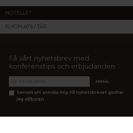
HOTELLET
FLYGPLATS / TÅG
Få vårt nyhetsbrev med
konferenstips och erbjudanden
Genom att anmäla mig till nyhetsbrevet godtar
jag
villkoren
Följ oss