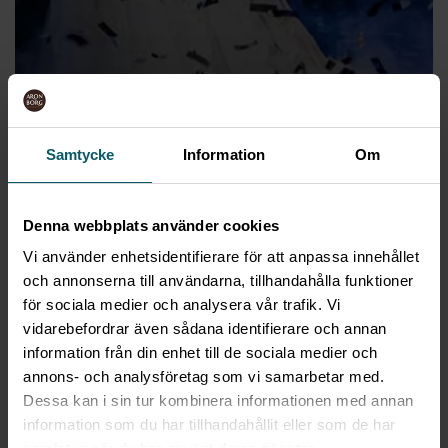
Samtycke
Information
Om
Denna webbplats använder cookies
Vi använder enhetsidentifierare för att anpassa innehållet
och annonserna till användarna, tillhandahålla funktioner
för sociala medier och analysera vår trafik. Vi
vidarebefordrar även sådana identifierare och annan
information från din enhet till de sociala medier och
KONFERENSHOTELL
annons- och analysföretag som vi samarbetar med.
Dessa kan i sin tur kombinera informationen med annan
UTANFÖR STOCKHOLM
information som du har tillhandahållit eller som de har