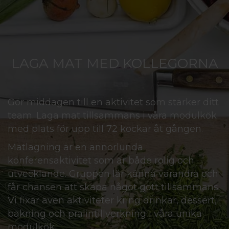
LAGA MAT MED KOLLEGORNA
Gör middagen till en aktivitet som stärker ditt
team. Laga mat tillsammans i våra modulkök
med plats för upp till 72 kockar åt gången.
Matlagning är en annorlunda
konferensaktivitet som är både rolig och
utvecklande. Gruppen lär känna varandra och
får chansen att skapa något gott tillsammans.
Vi fixar även aktiviteter kring drinkar, dessert,
bakning och pralintillverkning i våra unika
modulkök.