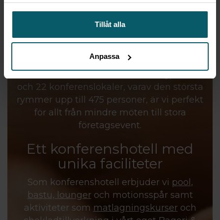
samlat in när du har använt deras tjänster.
Tillåt alla
Aronsborg är ett konferenshotell som
kombinerar flexibilitet och förstklassig
Anpassa
service med en naturskön miljö strax
utanför Stockholm. Med 390 sängplatser
och 22 konferenslokaler, varav den största
rymmer upp till 475 personer, är vi perfekt
för allt från mindre möten till stora
företagsevent.
Ett konferenshotell med
unika faciliteter
Som konferenshotell erbjuder vi
pool,
bastu, lounger
och motionsspår samt
aktiviteter som
matlagningskurser
och