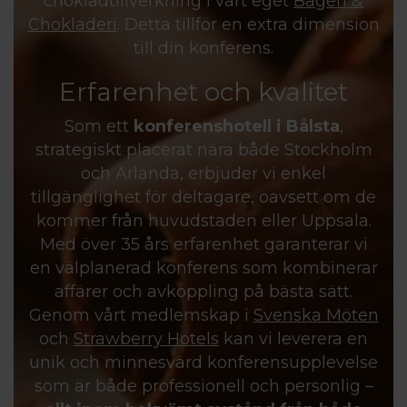
chokladtillverkning i vårt eget
Bageri &
Chokladeri
. Detta tillför en extra dimension
till din konferens.
Erfarenhet och kvalitet
Som ett
konferenshotell
i Bålsta
,
strategiskt placerat nära både Stockholm
och Arlanda, erbjuder vi enkel
tillgänglighet för deltagare, oavsett om de
kommer från huvudstaden eller Uppsala.
Med över 35 års erfarenhet garanterar vi
en välplanerad konferens som kombinerar
affärer och avkoppling på bästa sätt.
Genom vårt medlemskap i
Svenska Möten
och
Strawberry Hotels
kan vi leverera en
unik och minnesvärd konferensupplevelse
som är både professionell och personlig –