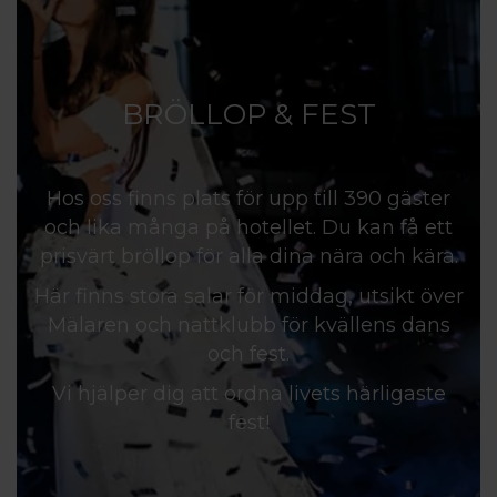
BRÖLLOP & FEST
Hos oss finns plats för upp till 390 gäster
och lika många på hotellet. Du kan få ett
prisvärt bröllop för alla dina nära och kära.
Här finns stora salar för middag, utsikt över
Mälaren och nattklubb för kvällens dans
och fest.
Vi hjälper dig att ordna livets härligaste
fest!