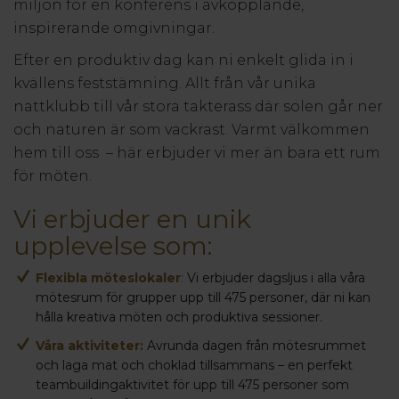
miljön för en konferens i avkopplande,
inspirerande omgivningar.
Efter en produktiv dag kan ni enkelt glida in i
kvällens feststämning. Allt från vår unika
nattklubb till vår stora takterass där solen går ner
och naturen är som vackrast. Varmt välkommen
hem till oss – här erbjuder vi mer än bara ett rum
för möten.
Vi erbjuder en unik
upplevelse som:
Flexibla möteslokaler
:
Vi erbjuder dagsljus i alla våra
mötesrum för grupper upp till 475 personer, där ni kan
hålla kreativa möten och produktiva sessioner.
Våra aktiviteter:
Avrunda dagen från mötesrummet
och laga mat och choklad tillsammans – en perfekt
teambuildingaktivitet för upp till 475 personer som