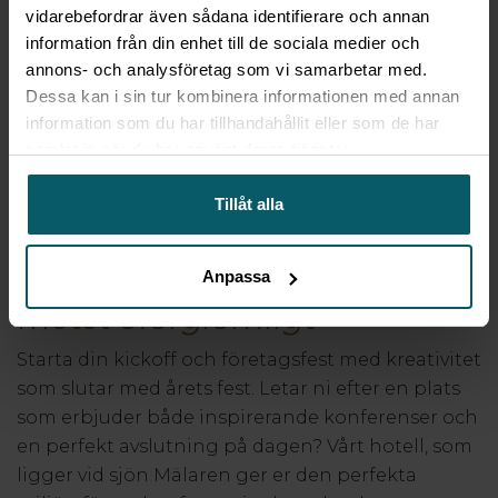
vidarebefordrar även sådana identifierare och annan
information från din enhet till de sociala medier och
annons- och analysföretag som vi samarbetar med.
Dessa kan i sin tur kombinera informationen med annan
information som du har tillhandahållit eller som de har
samlat in när du har använt deras tjänster.
Tillåt alla
Från en kreativ konferens till
en magisk fest – hos oss blir
Anpassa
mötet
oförglömligt
Starta din kickoff och företagsfest med kreativitet
som slutar med årets fest. Letar ni efter en plats
som erbjuder både inspirerande konferenser och
en perfekt avslutning på dagen? Vårt hotell, som
ligger vid sjön Mälaren ger er den perfekta