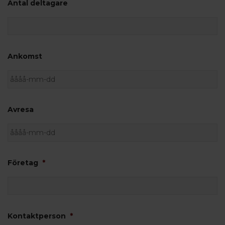
Antal deltagare
Ankomst
ÅÅÅÅ streck MM streck DD
Avresa
ÅÅÅÅ streck MM streck DD
Företag
*
Kontaktperson
*