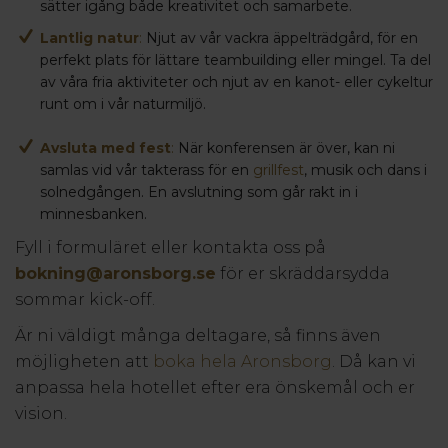
sätter igång både kreativitet och samarbete.
Lantlig natur
:
Njut av vår vackra äppelträdgård, för en
perfekt plats för lättare teambuilding eller mingel. Ta del
av våra fria aktiviteter och njut av en kanot- eller cykeltur
runt om i vår naturmiljö.
A
vsluta med fest
:
När konferensen är över, kan ni
samlas vid vår takterass för en
grillfest
, musik och dans i
solnedgången. En avslutning som går rakt in i
minnesbanken.
Fyll i formuläret eller kontakta oss på
bokning@aronsborg.se
för er skräddarsydda
sommar kick-off.
Är ni väldigt många deltagare, så finns även
möjligheten att
boka hela Aronsborg
. Då kan vi
anpassa hela hotellet efter era önskemål och er
vision.