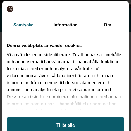
SKICKA MÖTESFÖRFRÅGAN
Svar inom 1 timme
Samtycke
Information
Om
SVENSKA MÖTEN – UTVALDA
KONFERENSANLÄGGNINGAR
Denna webbplats använder cookies
Vi använder enhetsidentifierare för att anpassa innehållet
och annonserna till användarna, tillhandahålla funktioner
Svenska Möten är experter på möten och
för sociala medier och analysera vår trafik. Vi
vidarebefordrar även sådana identifierare och annan
konferenser, och hjälper företag och
information från din enhet till de sociala medier och
organisationer att utvecklas genom att ta tillvara
annons- och analysföretag som vi samarbetar med.
på kraften i det personliga mötet. Aronsborgs
Dessa kan i sin tur kombinera informationen med annan
Konferenshotell är utvalt av Svenska Möten, vilket
information som du har tillhandahållit eller som de har
är en garanti för dig som kund. Vi möter höga
samlat in när du har använt deras tjänster.
kvalitetskrav och är certifierade enligt
organisationens klassificeringssystem.
Tillåt alla
Svenska Möten består av ca 130 andra utvalda