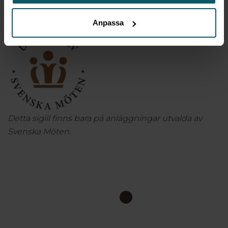
mötesanläggningar runt om i Sverige. Läs mer
Anpassa
på
www.svenskamoten.se
Detta sigill finns bara på anläggningar utvalda av
Svenska Möten.