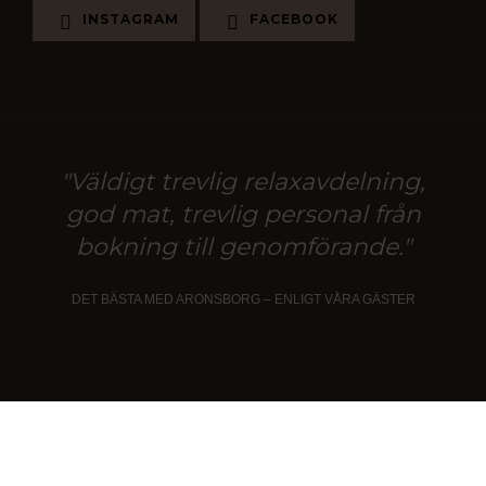
INSTAGRAM
FACEBOOK
"Väldigt trevlig relaxavdelning,
god mat, trevlig personal från
bokning till genomförande."
DET BÄSTA MED ARONSBORG – ENLIGT VÅRA GÄSTER